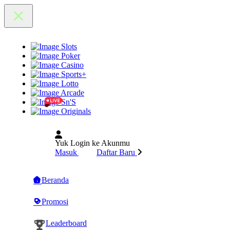
Slots
Poker
Casino
Sports+
Lotto
Arcade
Sn'S
Originals
Yuk Login ke Akunmu
Masuk
Atau
Daftar Baru
Beranda
Promosi
Leaderboard