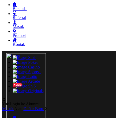
Beranda
Referral
Masuk
Promosi
Kontak
Slots
Poker
Casino
Sports+
Lotto
Arcade
Sn'S
Originals
Yuk Login ke Akunmu
Masuk
Atau
Daftar Baru